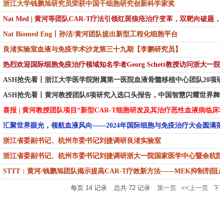
浙江大学钱鹏旭研究员荣获中国干细胞研究创新科学家奖
Nat Med | 黄河等团队CAR-T疗法引领红斑狼疮治疗变革，双靶向破题
Nat Biomed Eng丨孙洁/黄河团队提出新型工程化细胞平台
良渚实验室血液与免疫学术沙龙第三十九期【李鹏研究员】
热烈欢迎国际细胞免疫治疗领域知名学者Georg Schett教授访问浙大
ASH抢先看丨浙江大学医学院附属第一医院血液骨髓移植中心团队20项研
ASH抢先看丨黄河教授团队8项研究入选口头报告，中国智慧闪耀世界
喜报 | 黄河教授团队项目“新型CAR-T细胞研发及其治疗恶性血液病临床
汇聚世界眼光，领航血液风向——2024年国际细胞与免疫治疗大会圆满
浙江省委副书记、杭州市委书记刘捷调研良渚实验室
浙江省委副书记、杭州市委书记刘捷调研浙大一院国家医学中心暨余杭
STTT：黄河/钱鹏旭团队揭示提高CAR-T疗效新方法——MEK抑制剂阻
每页
14
记录
总共
72
记录
第一页
<<上一页
下